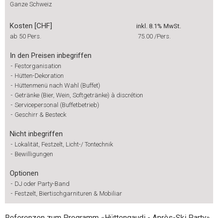
Ganze Schweiz
Kosten [CHF]
inkl. 8.1% MwSt.
ab 50 Pers.
75.00
/Pers.
In den Preisen inbegriffen
-
Festorganisation
-
Hütten-Dekoration
-
Hüttenmenü nach Wahl (Buffet)
-
Getränke (Bier, Wein, Softgetränke) à discrétion
-
Servicepersonal (Buffetbetrieb)
-
Geschirr & Besteck
Nicht inbegriffen
-
Lokalität, Festzelt, Licht-/ Tontechnik
-
Bewilligungen
Optionen
-
DJ oder Party-Band
-
Festzelt, Biertischgarnituren & Mobiliar
Referenzen zum Programm «Hüttengaudi - Après-Ski Party»