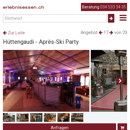
erlebnisessen.ch
Beratung
034 533 34 35
Angebot
17
von 23
Zur Liste
Hüttengaudi - Après-Ski Party
Anfragen