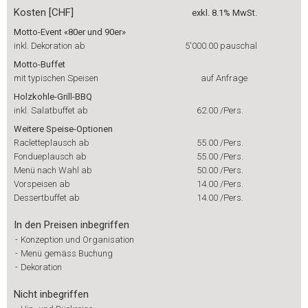
Kosten [CHF]
exkl. 8.1% MwSt.
Motto-Event «80er und 90er»
inkl. Dekoration ab
5'000.00
pauschal
Motto-Buffet
mit typischen Speisen
auf Anfrage
Holzkohle-Grill-BBQ
inkl. Salatbuffet ab
62.00
/Pers.
Weitere Speise-Optionen
Racletteplausch ab
55.00
/Pers.
Fondueplausch ab
55.00
/Pers.
Menü nach Wahl ab
50.00
/Pers.
Vorspeisen ab
14.00
/Pers.
Dessertbuffet ab
14.00
/Pers.
In den Preisen inbegriffen
-
Konzeption und Organisation
-
Menü gemäss Buchung
-
Dekoration
Nicht inbegriffen