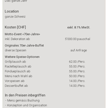
Das ganze Jahr
Location
ganze Schweiz
Kosten [CHF]
exkl. 8.1% MwSt.
Motto-Event «70er-Jahre»
inkl. Dekoration ab
5'000.00
pauschal
Originales 70er-Jahre-Buffet
diverse Speisen
auf Anfrage
Weitere Speise-Optionen
Grillplausch ab
62.00
/Pers.
Racletteplausch ab
55.00
/Pers.
Fondueplausch ab
55.00
/Pers.
Menü nach Wahl ab
50.00
/Pers.
Vorspeisen ab
14.00
/Pers.
Dessertbuffet ab
14.00
/Pers.
In den Preisen inbegriffen
-
Menü gemäss Buchung
-
Konzeption und Organisation