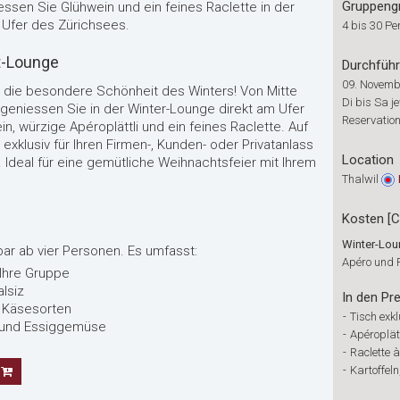
Gruppeng
sen Sie Glühwein und ein feines Raclette in der
Ufer des Zürichsees.
4 bis 30 Pe
et-Lounge
Durchfüh
09. Novemb
 die besondere Schönheit des Winters! Von Mitte
Di bis Sa j
niessen Sie in der Winter-Lounge direkt am Ufer
Reservatio
, würzige Apéroplättli und ein feines Raclette. Auf
xklusiv für Ihren Firmen-, Kunden- oder Privatanlass
Location
 Ideal für eine gemütliche Weihnachtsfeier mit Ihrem
Thalwil
Kosten [
Winter-Lo
ar ab vier Personen. Es umfasst:
Apéro und R
 Ihre Gruppe
lsiz
In den Pre
r Käsesorten
-
Tisch exkl
t und Essiggemüse
-
Apéroplät
-
Raclette à
-
Kartoffel