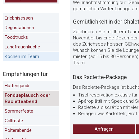
Weihnachtsstimmung pur: Genies
gemütlichen Winter-Lounge am 
Erlebnisessen
Gemütlichkeit in der Chal
Degustationen
Zelebrieren Sie mit Ihrem Team
Foodtrucks
November bis Ende Dezember ge
des Zürichsees heissen Glühwein
Landfrauenküche
Wunsch können Sie die Lounge e
Kochen im Team
mieten (ab 15 bis 30 Personen).
Team.
Empfehlungen für
Das Raclette-Package
Hüttengaudi
Das Raclette-Package ist buchb
Tischreservation exklusiv für
Fondueplausch oder
Apéroplättli mit Speck und Sa
Racletteabend
Raclette à discrétion mit vie
Sommerfeste
Beilagen wie Kartoffeln, Bro
Grillfeste
Anfragen
Polterabende