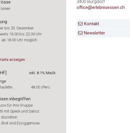
3400 Burgdorf
rösse
office@erlebnisessen.ch
rsonen
rung
Kontakt
er bis 23. Dezember
Newsletter
eweils 16.00 bis 22.00 Uhr
n ab 18.00 Uhr möglich
Karte
anzeigen
CHF]
inkl. 8.1% MwSt.
unge
aclette
48.00
/Pers.
isen inbegriffen
usiv für Ihre Gruppe
tli mit Speck und Salsiz
 discrétion
n, Brot und Essiggemüse