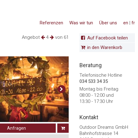
Referenzen
Was wir tun
Über uns
en
|
fr
Angebot
4
von 61
Auf Facebook teilen
in den Warenkorb
Beratung
Telefonische Hotline
034 533 34 35
Montag bis Freitag
08:00 - 12:00 und
13:30 - 17:30 Uhr
Kontakt
Outdoor Dreams GmbH
Anfragen
Bahnhofstrasse 14