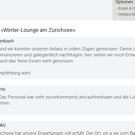
Optionen
-
Essen à l
-
Weitere M
«Winter-Lounge am Zürichsee»
rlenbach
nd wir konnten unseren Anlass in vollen Zügen geniessen. Gerne 
unizieren und gelegentlich nachfragen, hier sehen wir noch Entw
 und das feine Essen sehr genossen.
Empfehlung wert.
nts
. Das Personal war sehr zuvorkommend und aufmerksam und die Lo
mmen.
 AG
hsee hat unsere Erwartungen voll erfüllt. Der Ort, vis a vie vom B