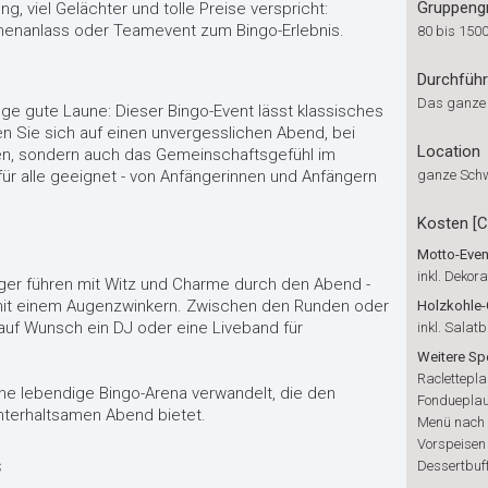
Gruppeng
g, viel Gelächter und tolle Preise verspricht:
menanlass oder Teamevent zum Bingo-Erlebnis.
80 bis 150
Durchfüh
Das ganze
e gute Laune: Dieser Bingo-Event lässt klassisches
n Sie sich auf einen unvergesslichen Abend, bei
Location
ten, sondern auch das Gemeinschaftsgefühl im
 für alle geeignet - von Anfängerinnen und Anfängern
ganze Sch
Kosten [
Motto-Even
inkl. Dekor
ger führen mit Witz und Charme durch den Abend -
s mit einem Augenzwinkern. Zwischen den Runden oder
Holzkohle-
auf Wunsch ein DJ oder eine Liveband für
inkl. Salatb
Weitere Sp
Raclettepl
ine lebendige Bingo-Arena verwandelt, die den
Fonduepla
nterhaltsamen Abend bietet.
Menü nach
Vorspeisen
s
Dessertbuf