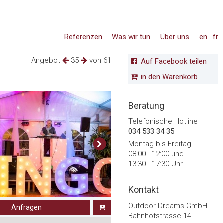
Referenzen
Was wir tun
Über uns
en
|
fr
Angebot
35
von 61
Auf Facebook teilen
in den Warenkorb
Beratung
Telefonische Hotline
034 533 34 35
Montag bis Freitag
08:00 - 12:00 und
13:30 - 17:30 Uhr
Kontakt
Outdoor Dreams GmbH
Anfragen
Bahnhofstrasse 14