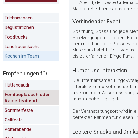
Ein Abend, der beste Unterhaltun
Machen Sie Ihren nächsten Fir
Erlebnisessen
Verbindender Event
Degustationen
Spannung, Spass und jede Meng
Foodtrucks
Spielvergnügen aufleben. Freue
dem nicht nur tolle Preise war
Landfrauenküche
Mittelpunkt steht. Der Event ist
Kochen im Team
bis zu erfahrenen Bingo-Fans.
Humor und Interaktion
Empfehlungen für
Die unterhaltsamen Bingo-Ansa
Hüttengaudi
interaktiv, humorvoll und stet
als krönender Abschluss sorgt 
Fondueplausch oder
musikalische Highlights.
Racletteabend
Sommerfeste
Der Veranstaltungsort wird in e
perfekten Rahmen für diesen u
Grillfeste
Polterabende
Leckere Snacks und Drink