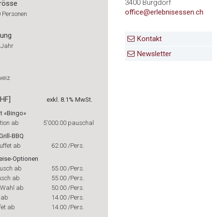
3400 Burgdorf
rösse
office@erlebnisessen.ch
0 Personen
rung
Kontakt
 Jahr
Newsletter
weiz
CHF]
exkl. 8.1% MwSt.
t «Bingo»
ation ab
5'000.00
pauschal
Grill-BBQ
uffet ab
62.00
/Pers.
eise-Optionen
ausch ab
55.00
/Pers.
usch ab
55.00
/Pers.
 Wahl ab
50.00
/Pers.
 ab
14.00
/Pers.
fet ab
14.00
/Pers.