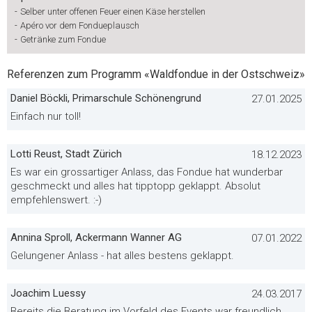
-
Selber unter offenen Feuer einen Käse herstellen
-
Apéro vor dem Fondueplausch
-
Getränke zum Fondue
Referenzen zum Programm «Waldfondue in der Ostschweiz»
Daniel Böckli, Primarschule Schönengrund
27.01.2025
Einfach nur toll!
Lotti Reust, Stadt Zürich
18.12.2023
Es war ein grossartiger Anlass, das Fondue hat wunderbar
geschmeckt und alles hat tipptopp geklappt. Absolut
empfehlenswert. :-)
Annina Sproll, Ackermann Wanner AG
07.01.2022
Gelungener Anlass - hat alles bestens geklappt.
Joachim Luessy
24.03.2017
Bereits die Beratung im Vorfeld des Events war freundlich,