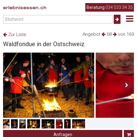
erlebnisessen.ch
Beratung
034 533 34 35
Angebot
68
von 169
Zur Liste
Waldfondue in der Ostschweiz
Anfragen