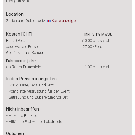
Das ganze Jahr
Location
Zürich und Ostschweiz
Karte
anzeigen
Kosten [CHF]
inkl. 8.1% MwSt.
Bis 20 Pers.
540.00
pauschal
Jede weitere Person
27.00
/Pers.
Getränke nach Konsum
Fahrspesen je km
ab Raum Frauenfeld
1.00
pauschal
In den Preisen inbegriffen
-
200 g Käse/Pers. und Brot
-
Komplette Ausrüstung für den Event
-
Betreuung und Zubereitung vor Ort
Nicht inbegriffen
-
Hin- und Rückreise
-
Allfällige Platz- oder Lokalmiete
Optionen