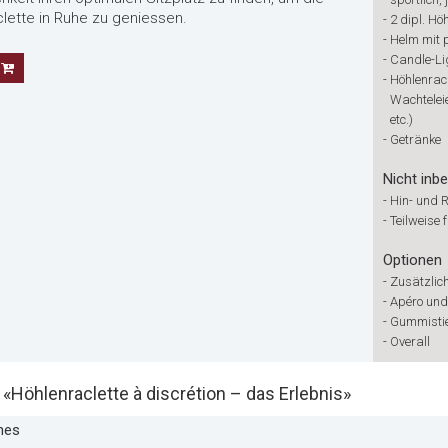
ette in Ruhe zu geniessen.
-
2 dipl. Hö
-
Helm mit 
-
Candle-Lig
-
Höhlenracl
Wachteleie
etc.)
-
Getränke
Nicht inbe
-
Hin- und 
-
Teilweise 
Optionen
-
Zusätzlich
-
Apéro und
-
Gummistie
-
Overall
öhlenraclette à discrétion – das Erlebnis»
nes