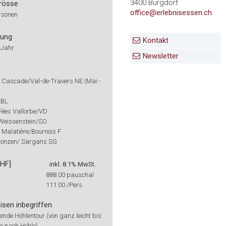
3400 Burgdorf
rösse
office@erlebnisessen.ch
rsonen
rung
Kontakt
 Jahr
Newsletter
a Cascade/Val-de-Travers NE (Mai -
/BL
Fées Vallorbe/VD
 Weissenstein/SO
a Malatière/Bournois F
Gonzen/ Sargans SG
CHF]
inkl. 8.1% MwSt.
888.00
pauschal
111.00
/Pers.
isen inbegriffen
nde Höhlentour (von ganz leicht bis
 je nach Höhle)