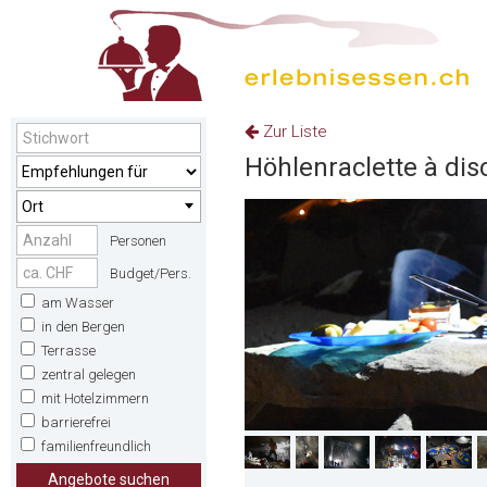
Zur Liste
Höhlenraclette à dis
Ort
Personen
Budget/Pers.
am Wasser
in den Bergen
Terrasse
zentral gelegen
mit Hotelzimmern
barrierefrei
familienfreundlich
Angebote suchen