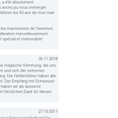
s, a été absolument
ous avons pu nous immerger
célébrer les 40 ans de mon mari
r les impressions de l'aventure.
élébration merveilleusement
nt spécial et mémorable!
26.11.2018
 eine magische Stimmung, die uns
en und sich der extremen
ng. Die Höhlenführer haben alle
kt. Der Empfang mit Schweizer-
haben wir als äusserst
! Herzlichen Dank für diesen
27.10.2017