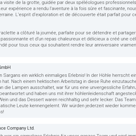
La visite de la grotte, guidée par deux spéléologues professionnel
Leur expérience a rendu l'aventure à la fois sûre et fascinante, n
raine. L'esprit d'exploration et de découverte était parfait pour 
e raclette a clôturé la journée, parfaite pour se détendre et partage
ir passionnante et d'un repas chaleureux et délicieux a créé une c
é pour tous ceux qui souhaitent rendre leur anniversaire vraime
 GmbH
n Sargans ein wirklich einmaliges Erlebnis! In der Höhle herrscht
n hat. Nach einem hektischen Arbeitstag in diese Ruhe einzutauch
 die Lampen ausschaltet, war für uns eine unvergessliche Erfahru
eantwortet und haben uns mit ihrer höhlenleidenschaft angestec
ein und das Dessert waren reichhaltig und sehr lecker. Das Team 
atische Leute kennengelernt. Wir würden jederzeit wieder kommen
s!
ance Company Ltd.