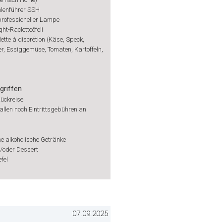
hlenführer SSH
professioneller Lampe
ht-Racletteöfeli
ette à discrétion (Käse, Speck,
r, Essiggemüse, Tomaten, Kartoffeln,
griffen
Rückreise
fallen noch Eintrittsgebühren an
e alkoholische Getränke
/oder Dessert
fel
07.09.2025