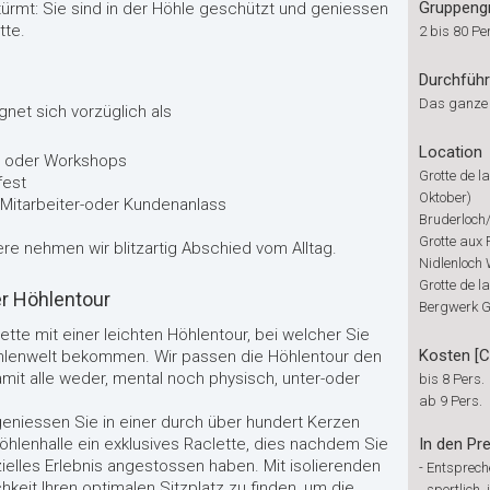
Gruppeng
ürmt: Sie sind in der Höhle geschützt und geniessen
tte.
2 bis 80 Pe
Durchfüh
Das ganze
gnet sich vorzüglich als
Location
s oder Workshops
Grotte de l
fest
Oktober)
 Mitarbeiter-oder Kundenanlass
Bruderloch
Grotte aux 
ere nehmen wir blitzartig Abschied vom Alltag.
Nidlenloch
Grotte de l
er Höhlentour
Bergwerk 
tte mit einer leichten Höhlentour, bei welcher Sie
Kosten [
Höhlenwelt bekommen. Wir passen die Höhlentour den
it alle weder, mental noch physisch, unter-oder
bis 8 Pers.
ab 9 Pers.
niessen Sie in einer durch über hundert Kerzen
lenhalle ein exklusives Raclette, dies nachdem Sie
In den Pre
ielles Erlebnis angestossen haben. Mit isolierenden
-
Entspreche
hkeit Ihren optimalen Sitzplatz zu finden, um die
sportlich,