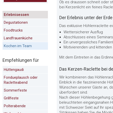
Ob es draussen schneit oder st
bei Kerzenlicht ein feines Racle
Erlebnisessen
Der Erlebnis unter der Erde
Degustationen
Das exklusive Höhlenraclette ei
Foodtrucks
Wettersicherer Ausflug
Abschlusses eines Seminar
Landfrauenküche
Ein unvergessliches Familien
Kochen im Team
Motivierenden und kittenden
Mit dem Eintreten in das Erdinn
Empfehlungen für
Das Kerzen-Raclette bei d
Hüttengaudi
Wir kombinieren das Höhlenracle
Fondueplausch oder
Einblick in die faszinierende 
Racletteabend
Wünschen unserer Gäste an, dam
Sommerfeste
überfordert sind.
Nach dieser Höhlenbegehung ge
Grillfeste
beleuchteten eingangsnahen Höh
Polterabende
mit Schweizer Sekt auf Ihr spez
Sitzkissen haben Sie die Möglic