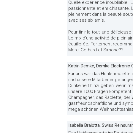
Quelle expérience inoubliable ! 
passionnante et enrichissante. 
pleinement dans la beauté souter
avec ses six amis.
Pour finir le tout, une délicieus
Le mix d'une activité de plein a
équilibrée. Fortement recommand
Merci Gerhard et Simone??
Katrin Demke, Demke Electronic
Für uns war das Höhlenraclette i
und unsere Mitarbeiter gefange
Dunkelheit hinzugeben, wenn man
unsere 1000 Fragen kompetent b
Champagner, das Raclette, der W
gastfreundschaftliche und symp
mega schönen Weihnachtsanlas
Isabella Braiotta, Swiss Reinsur