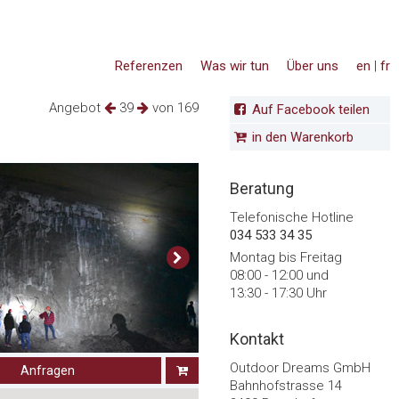
Referenzen
Was wir tun
Über uns
en
|
fr
Angebot
39
von 169
Auf Facebook teilen
in den Warenkorb
Beratung
Telefonische Hotline
034 533 34 35
Montag bis Freitag
08:00 - 12:00 und
13:30 - 17:30 Uhr
Kontakt
Outdoor Dreams GmbH
Anfragen
Bahnhofstrasse 14