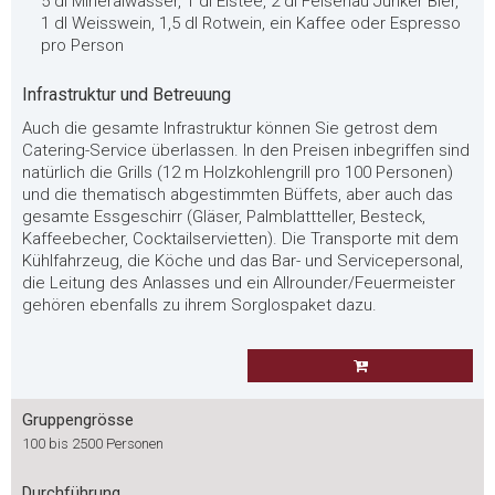
5 dl Mineralwasser, 1 dl Eistee, 2 dl Felsenau Junker Bier,
1 dl Weisswein, 1,5 dl Rotwein, ein Kaffee oder Espresso
pro Person
Infrastruktur und Betreuung
Auch die gesamte Infrastruktur können Sie getrost dem
Catering-Service überlassen. In den Preisen inbegriffen sind
natürlich die Grills (12 m Holzkohlengrill pro 100 Personen)
und die thematisch abgestimmten Büffets, aber auch das
gesamte Essgeschirr (Gläser, Palmblattteller, Besteck,
Kaffeebecher, Cocktailservietten). Die Transporte mit dem
Kühlfahrzeug, die Köche und das Bar- und Servicepersonal,
die Leitung des Anlasses und ein Allrounder/Feuermeister
gehören ebenfalls zu ihrem Sorglospaket dazu.
Gruppengrösse
100 bis 2500 Personen
Durchführung