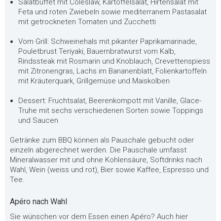
Salatbuffet mit Coleslaw, Kartoffelsalat, Hirtensalat mit
Feta und roten Zwiebeln sowie mediterranem Pastasalat
mit getrockneten Tomaten und Zucchetti
Vom Grill: Schweinehals mit pikanter Paprikamarinade,
Pouletbrust Teriyaki, Bauernbratwurst vom Kalb,
Rindssteak mit Rosmarin und Knoblauch, Crevettenspiess
mit Zitronengras, Lachs im Bananenblatt, Folienkartoffeln
mit Kräuterquark, Grillgemüse und Maiskolben
Dessert: Fruchtsalat, Beerenkompott mit Vanille, Glace-
Truhe mit sechs verschiedenen Sorten sowie Toppings
und Saucen
Getränke zum BBQ können als Pauschale gebucht oder
einzeln abgerechnet werden. Die Pauschale umfasst
Mineralwasser mit und ohne Kohlensäure, Softdrinks nach
Wahl, Wein (weiss und rot), Bier sowie Kaffee, Espresso und
Tee.
Apéro nach Wahl
Sie wünschen vor dem Essen einen Apéro? Auch hier