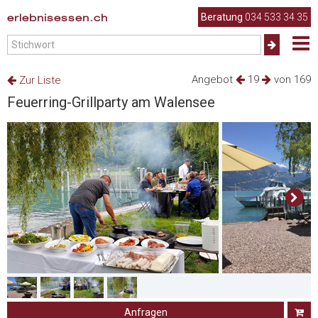
erlebnisessen.ch
Beratung
034 533 34 35
Angebot
19
von 169
Zur Liste
Feuerring-Grillparty am Walensee
Anfragen