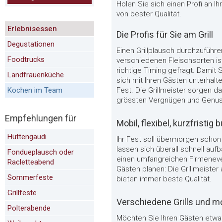
Holen Sie sich einen Profi an I
von bester Qualität.
Erlebnisessen
Die Profis für Sie am Grill
Degustationen
Einen Grillplausch durchzuführen
Foodtrucks
verschiedenen Fleischsorten i
richtige Timing gefragt. Damit 
Landfrauenküche
sich mit Ihren Gästen unterhalt
Kochen im Team
Fest. Die Grillmeister sorgen da
grössten Vergnügen und Genuss
Empfehlungen für
Mobil, flexibel, kurzfristig
Hüttengaudi
Ihr Fest soll übermorgen schon 
lassen sich überall schnell aufb
Fondueplausch oder
einen umfangreichen Firmeneve
Racletteabend
Gästen planen: Die Grillmeister
Sommerfeste
bieten immer beste Qualität.
Grillfeste
Verschiedene Grills und mo
Polterabende
Möchten Sie Ihren Gästen etwas