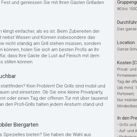
Gruppeng
hr Fest und geniessen Sie mit Ihren Gästen Grilladen
80 bis 100
Durchfüh
Das ganze
 klingt einfacher, als es ist. Beim Zubereiten der
st nebst Wissen und Können insbesondere das
Location
Sie nicht ständig am Grill stehen müssen, sondern
en können, holen Sie sich am besten Profis an Ihr
Ganze Sch
für, dass Ihre Gäste die Lust auf Fleisch mit dem
 stillen können.
Kosten [
Privat- und
 buchbar
Firmeneven
Tag der off
stattfinden? Kein Problem! Die Grills sind mobil und
(ab mind. 
auen und einsetzen. Ob Sie eine kleine Privatparty,
Portionen)
nt oder einen Tag der offenen Tür mit über tausend
Nur mobiler
 an den Profi-Grills halten jedem Ansturm stand und
Mindestbes
In den Pre
biler Biergarten
-
Grills und
-
Auf- und 
 Spezielles bieten? Sie haben die Wahl aus
-
Endreinig