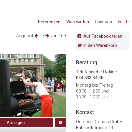
Referenzen
Was wir tun
Über uns
en
|
fr
Angebot
17
von 169
Auf Facebook teilen
in den Warenkorb
Beratung
Telefonische Hotline
034 533 34 35
Montag bis Freitag
08:00 - 12:00 und
13:30 - 17:30 Uhr
Kontakt
Outdoor Dreams GmbH
Anfragen
Bahnhofstrasse 14