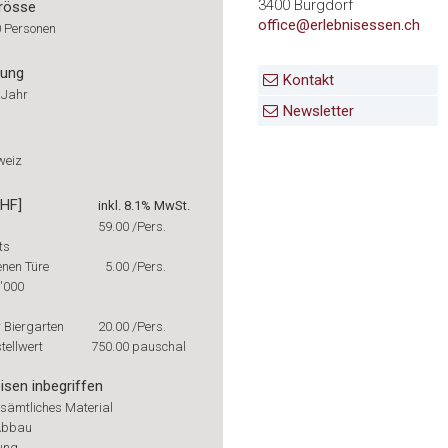
3400 Burgdorf
rösse
office@erlebnisessen.ch
0 Personen
rung
Kontakt
 Jahr
Newsletter
weiz
CHF]
inkl. 8.1% MwSt.
59.00
/Pers.
ts
enen Türe
5.00
/Pers.
1'000
 Biergarten
20.00
/Pers.
tellwert
750.00
pauschal
isen inbegriffen
 sämtliches Material
Abbau
ung