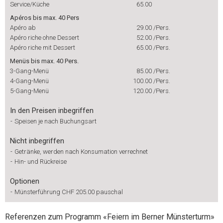
Service/Küche
65.00
Apéros bis max. 40 Pers
Apéro ab
29.00
/Pers.
Apéro riche ohne Dessert
52.00
/Pers.
Apéro riche mit Dessert
65.00
/Pers.
Menüs bis max. 40 Pers.
3-Gang-Menü
85.00
/Pers.
4-Gang-Menü
100.00
/Pers.
5-Gang-Menü
120.00
/Pers.
In den Preisen inbegriffen
-
Speisen je nach Buchungsart
Nicht inbegriffen
-
Getränke, werden nach Konsumation verrechnet
-
Hin- und Rückreise
Optionen
-
Münsterführung CHF 205.00 pauschal
Referenzen zum Programm «Feiern im Berner Münsterturm»