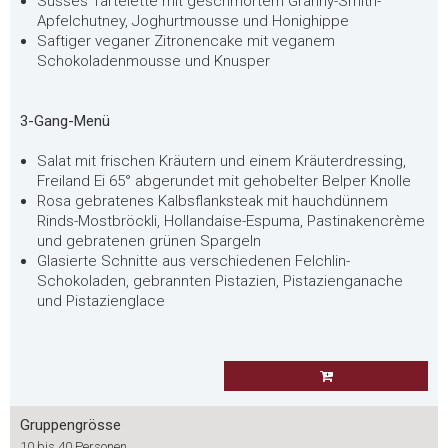
Süsses Tartelette mit geschmortem Granny-Smith-
Apfelchutney, Joghurtmousse und Honighippe
Saftiger veganer Zitronencake mit veganem
Schokoladenmousse und Knusper
3-Gang-Menü
Salat mit frischen Kräutern und einem Kräuterdressing,
Freiland Ei 65° abgerundet mit gehobelter Belper Knolle
Rosa gebratenes Kalbsflanksteak mit hauchdünnem
Rinds-Mostbröckli, Hollandaise-Espuma, Pastinakencrème
und gebratenen grünen Spargeln
Glasierte Schnitte aus verschiedenen Felchlin-
Schokoladen, gebrannten Pistazien, Pistazienganache
und Pistazienglace
Gruppengrösse
10 bis 40 Personen