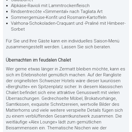
Alpkäse-Ravioli mit Lammtrockenfleisch
Rindsentrecôte «Simmental» nach Tagliata Art
Sommergemüse-Konfit und Rosmarin-Kartoffeln
Valrhona-Schokoladen-Craquant und -Praliné mit Himbeer-
Sorbet
Für Sie und Ihre Gäste kann ein individuelles Saison-Menü
zusammengestellt werden. Lassen Sie sich beraten.
Übernachten im feudalen Chalet
Wer gerne etwas länger in Zermatt bleiben möchte, kann es
sich im Erlebnishotel gemütlich machen. Auf der Rangliste
der originellsten Schweizer Hotels wäre dieser luxuriösen
«Berghütte» ein Spitzenplatz sicher. In diesem klassischen
Chalet befindet sich eine attraktive Genusswelt mit vielen
Überraschungen. Gedrechselte Möbel, Brokatvorhänge,
Samtkissen, exquisite Schnitzereien, wertvolle Bilder des
Matterhorns und viele weitere verspielte Details fügen sich
zu einem verblüffenden Gesamtkunstwerk zusammen. Die
weitläufige «Alex Lounge» lädt zum gemütlichen
Beisammensein ein. Thematische Nischen wie der