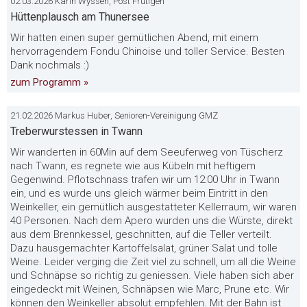
02.03.2026 Karin Wyssen, Post Frutigen
Hüttenplausch am Thunersee
Wir hatten einen super gemütlichen Abend, mit einem
hervorragendem Fondu Chinoise und toller Service. Besten
Dank nochmals :)
zum Programm »
21.02.2026 Markus Huber, Senioren-Vereinigung GMZ
Treberwurstessen in Twann
Wir wanderten in 60Min auf dem Seeuferweg von Tüscherz
nach Twann, es regnete wie aus Kübeln mit heftigem
Gegenwind. Pflotschnass trafen wir um 12:00 Uhr in Twann
ein, und es wurde uns gleich wärmer beim Eintritt in den
Weinkeller, ein gemütlich ausgestatteter Kellerraum, wir waren
40 Personen. Nach dem Apero wurden uns die Würste, direkt
aus dem Brennkessel, geschnitten, auf die Teller verteilt.
Dazu hausgemachter Kartoffelsalat, grüner Salat und tolle
Weine. Leider verging die Zeit viel zu schnell, um all die Weine
und Schnäpse so richtig zu geniessen. Viele haben sich aber
eingedeckt mit Weinen, Schnäpsen wie Marc, Prune etc. Wir
können den Weinkeller absolut empfehlen. Mit der Bahn ist