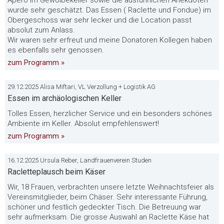
Apéro im Gewölbekeller sowie die ausführlichen Anekdoten
wurde sehr geschätzt. Das Essen ( Raclette und Fondue) im
Obergeschoss war sehr lecker und die Location passt
absolut zum Anlass.
Wir waren sehr erfreut und meine Donatoren Kollegen haben
es ebenfalls sehr genossen.
zum Programm »
29.12.2025 Alisa Miftari, VL Verzollung + Logistik AG
Essen im archäologischen Keller
Tolles Essen, herzlicher Service und ein besonders schönes
Ambiente im Keller. Absolut empfehlenswert!
zum Programm »
16.12.2025 Ursula Reber, Landfrauenverein Studen
Racletteplausch beim Käser
Wir, 18 Frauen, verbrachten unsere letzte Weihnachtsfeier als
Vereinsmitglieder, beim Chäser. Sehr interessante Führung,
schöner und festlich gedeckter Tisch. Die Betreuung war
sehr aufmerksam. Die grosse Auswahl an Raclette Käse hat