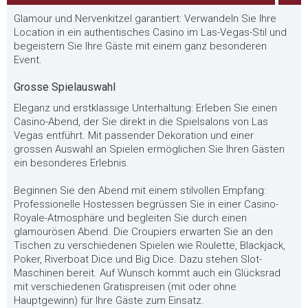
Glamour und Nervenkitzel garantiert: Verwandeln Sie Ihre
Location in ein authentisches Casino im Las-Vegas-Stil und
begeistern Sie Ihre Gäste mit einem ganz besonderen
Event.
Grosse Spielauswahl
Eleganz und erstklassige Unterhaltung: Erleben Sie einen
Casino-Abend, der Sie direkt in die Spielsalons von Las
Vegas entführt. Mit passender Dekoration und einer
grossen Auswahl an Spielen ermöglichen Sie Ihren Gästen
ein besonderes Erlebnis.
Beginnen Sie den Abend mit einem stilvollen Empfang:
Professionelle Hostessen begrüssen Sie in einer Casino-
Royale-Atmosphäre und begleiten Sie durch einen
glamourösen Abend. Die Croupiers erwarten Sie an den
Tischen zu verschiedenen Spielen wie Roulette, Blackjack,
Poker, Riverboat Dice und Big Dice. Dazu stehen Slot-
Maschinen bereit. Auf Wunsch kommt auch ein Glücksrad
mit verschiedenen Gratispreisen (mit oder ohne
Hauptgewinn) für Ihre Gäste zum Einsatz.