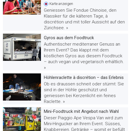
Karte
anzeigen
Geniessen Sie Fondue Chinoise, den
Klassiker für die kälteren Tage, à
discrétion und mit toller Aussicht auf den
Zürichsee. »
Gyros aus dem Foodtruck
Authentischer mediterraner Genuss an
Ihrem Event? Das klappt mit dem
köstlichen Gyros aus diesem Foodtruck
– auch vegan und vegetarisch erhältlich.
»
Höhlenraclette à discrétion – das Erlebnis
Ob es draussen schneit oder stürmt: Sie
sind in der Höhle geschützt und
geniessen bei Kerzenlicht ein feines
Raclette. »
Mini-Foodtruck mit Angebot nach Wahl
Dieser Piaggio Ape Vespa Van wird zum
Mini-Hingucker an Ihrem Event. Süsses,
Knabbereien, Getränke – womit er befüllt