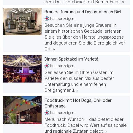
dem Dorf, kombiniert mit Berner Fries. »
Brauereiführung und Degustation in Biel
Karte
anzeigen
Besuchen Sie eine junge Brauerei in
einem historischen Gebäude, erfahren
Sie alles über den Herstellungsprozess
und degustieren Sie die Biere gleich vor
Ort. »
Dinner-Spektakel im Varieté
Karte
anzeigen
Geniessen Sie mit Ihren Gästen im
Varieté den süssen Mix aus bester
Unterhaltung und einem feinen
Dreigangmenü. »
Foodtruck mit Hot Dogs, Chili oder
Chäsbrägel
Karte
anzeigen
Menü nach Wunsch – das bietet dieser
Foodtruck. Dabei wird Wert auf saisonale
und regionale Zutaten gelegt. »