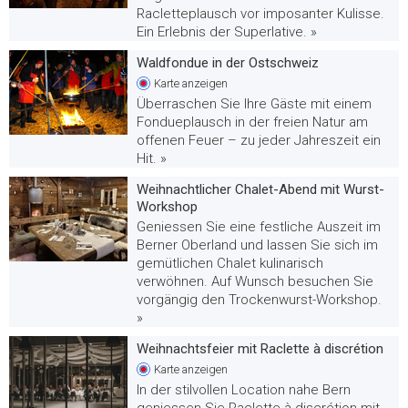
Racletteplausch vor imposanter Kulisse.
Ein Erlebnis der Superlative. »
Waldfondue in der Ostschweiz
Karte
anzeigen
Überraschen Sie Ihre Gäste mit einem
Fondueplausch in der freien Natur am
offenen Feuer – zu jeder Jahreszeit ein
Hit. »
Weihnachtlicher Chalet-Abend mit Wurst-
Workshop
Geniessen Sie eine festliche Auszeit im
Berner Oberland und lassen Sie sich im
gemütlichen Chalet kulinarisch
verwöhnen. Auf Wunsch besuchen Sie
vorgängig den Trockenwurst-Workshop.
»
Weihnachtsfeier mit Raclette à discrétion
Karte
anzeigen
In der stilvollen Location nahe Bern
geniessen Sie Raclette à discrétion mit