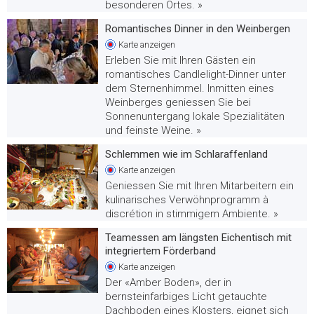
besonderen Ortes. »
Romantisches Dinner in den Weinbergen
Karte
anzeigen
Erleben Sie mit Ihren Gästen ein
romantisches Candlelight-Dinner unter
dem Sternenhimmel. Inmitten eines
Weinberges geniessen Sie bei
Sonnenuntergang lokale Spezialitäten
und feinste Weine. »
Schlemmen wie im Schlaraffenland
Karte
anzeigen
Geniessen Sie mit Ihren Mitarbeitern ein
kulinarisches Verwöhnprogramm à
discrétion in stimmigem Ambiente. »
Teamessen am längsten Eichentisch mit
integriertem Förderband
Karte
anzeigen
Der «Amber Boden», der in
bernsteinfarbiges Licht getauchte
Dachboden eines Klosters, eignet sich