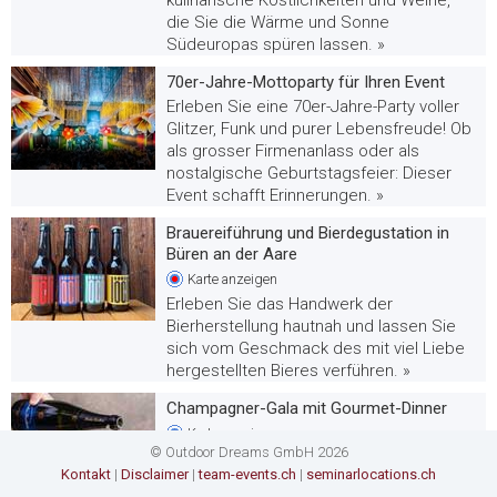
die Sie die Wärme und Sonne
Südeuropas spüren lassen. »
70er-Jahre-Mottoparty für Ihren Event
Erleben Sie eine 70er-Jahre-Party voller
Glitzer, Funk und purer Lebensfreude! Ob
als grosser Firmenanlass oder als
nostalgische Geburtstagsfeier: Dieser
Event schafft Erinnerungen. »
Brauereiführung und Bierdegustation in
Büren an der Aare
Karte
anzeigen
Erleben Sie das Handwerk der
Bierherstellung hautnah und lassen Sie
sich vom Geschmack des mit viel Liebe
hergestellten Bieres verführen. »
Champagner-Gala mit Gourmet-Dinner
Karte
anzeigen
© Outdoor Dreams GmbH 2026
Laden Sie Ihre Gäste zu einem Gourmet-
Kontakt
|
Disclaimer
|
team-events.ch
|
seminarlocations.ch
Dinner in acht Gängen ein, begleitet von