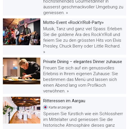
hochstehendes Gourmetdinner in
äusserst geschmackvoller Umgebung zu
geniessen. »
Motto-Event «Rock'n'Roll-Party»
Musik, Tanz und ganz viel Spass: Erleben
Sie die goldene Ära des Rock’n’Roll und
feiern Sie zu den grössten Hits von Elvis
Presley, Chuck Berry oder Little Richard.
»
Private Dining – elegantes Dinner zuhause
Freuen Sie sich auf ein genussvolles
Erlebnis in Ihrem eigenen Zuhause: Sie
bestimmen das Menü und lassen sich
einen Abend lang vom Profikoch
verwöhnen. »
Ritteressen im Aargau
Karte
anzeigen
Speisen Sie fürstlich wie ein Schlossherr
im Mittelalter und geniessen Sie die
historische Atmosphäre dieses ganz