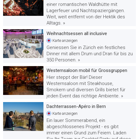
einer romantischen Waldhütte mit
Lagerfeuer und Nachtspaziergängen.
Weit, weit entfernt von der Hektik des
Alltags. »
Weihnachtsessen all inclusive
Karte
anzeigen
Geniessen Sie in Zürich ein festliches
Dinner mit allem Drum und Dran für bis zu
350 Personen. »
Westernsaloon mobil für Grossgruppen
Hier steppt der Bär! Dieser
Westernsaloon mit Steakhouse,
Smokern und diversen Grills bietet für
jeden Event das richtige Ambiente. »
Dachterrassen-Apéro in Bern
Karte
anzeigen
Ein lauer Sommerabend, ein
abgeschlossenes Projekt - es gibt
immer einen Grund zum Feiern. Laden
Sie Ihr Team zur Cocktail-Party auf diese